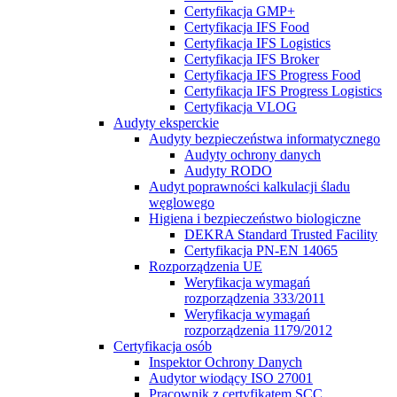
Certyfikacja GMP+
Certyfikacja IFS Food
Certyfikacja IFS Logistics
Certyfikacja IFS Broker
Certyfikacja IFS Progress Food
Certyfikacja IFS Progress Logistics
Certyfikacja VLOG
Audyty eksperckie
Audyty bezpieczeństwa informatycznego
Audyty ochrony danych
Audyty RODO
Audyt poprawności kalkulacji śladu
węglowego
Higiena i bezpieczeństwo biologiczne
DEKRA Standard Trusted Facility
Certyfikacja PN-EN 14065
Rozporządzenia UE
Weryfikacja wymagań
rozporządzenia 333/2011
Weryfikacja wymagań
rozporządzenia 1179/2012
Certyfikacja osób
Inspektor Ochrony Danych
Audytor wiodący ISO 27001
Pracownik z certyfikatem SCC