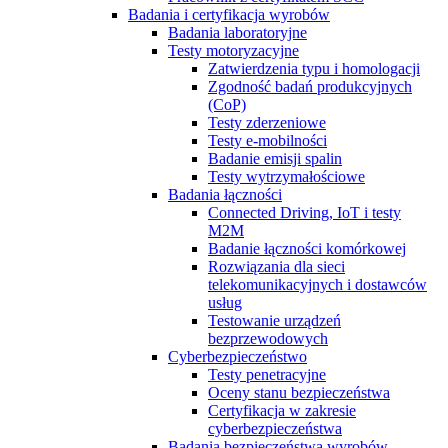
Badania i certyfikacja wyrobów
Badania laboratoryjne
Testy motoryzacyjne
Zatwierdzenia typu i homologacji
Zgodność badań produkcyjnych
(CoP)
Testy zderzeniowe
Testy e-mobilności
Badanie emisji spalin
Testy wytrzymałościowe
Badania łączności
Connected Driving, IoT i testy
M2M
Badanie łączności komórkowej
Rozwiązania dla sieci
telekomunikacyjnych i dostawców
usług
Testowanie urządzeń
bezprzewodowych
Cyberbezpieczeństwo
Testy penetracyjne
Oceny stanu bezpieczeństwa
Certyfikacja w zakresie
cyberbezpieczeństwa
Badania bezpieczeństwa wyrobów