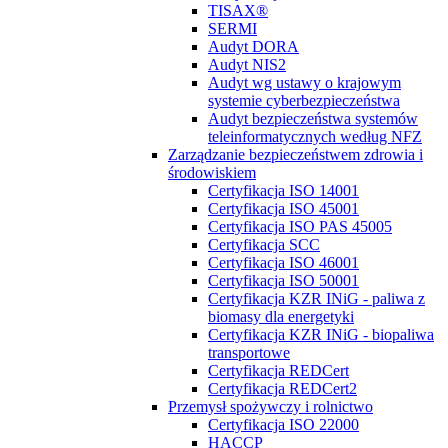
TISAX®
SERMI
Audyt DORA
Audyt NIS2
Audyt wg ustawy o krajowym
systemie cyberbezpieczeństwa
Audyt bezpieczeństwa systemów
teleinformatycznych według NFZ
Zarządzanie bezpieczeństwem zdrowia i
środowiskiem
Certyfikacja ISO 14001
Certyfikacja ISO 45001
Certyfikacja ISO PAS 45005
Certyfikacja SCC
Certyfikacja ISO 46001
Certyfikacja ISO 50001
Certyfikacja KZR INiG - paliwa z
biomasy dla energetyki
Certyfikacja KZR INiG - biopaliwa
transportowe
Certyfikacja REDCert
Certyfikacja REDCert2
Przemysł spożywczy i rolnictwo
Certyfikacja ISO 22000
HACCP