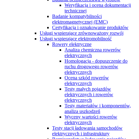
Weryfikacja i ocena dokumentacji
technicznej
Badanie kompatybilności
elektromagnetycznej (EMC)
Certyfikacja i oznakowanie produktów
Usługi wspierające zrównoważony rozwój
Usługi wspierające elektromobilność
Rowery elektryczne
Analiza chemiczna rowerów
elektrycznych
Homologacja - dopuszczenie do
ruchu drogowego rowerów
elektrycznych
Ocena szkód rowerów
elektrycznych
Testy małych pojazdów
elektrycznych i rowerów
elektrycznych
Testy materiałów i komponentów,
analiza uszkodzeń
Wyceny wartości rowerów
elektrycznych
Testy stacji ładowania samochodów
elektrycznych i infrastruktury