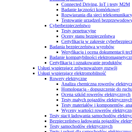
Connected Driving, IoT i testy M2M
Badanie łączności komórkowej
Rozwiązania dla sieci telekomunikac
Testowanie urządzeń bezprzewodow
Cyberbezpieczeństwo
Testy penetracyjne
Oceny stanu bezpieczeństwa
Certyfikacja w zakresie cyberbezpiec
Badania bezpieczeństwa wyrobów
Weryfikacja i ocena dokumentacji tec
Badanie kompatybilności elektromagnetycz
Certyfikacja i oznakowanie produktów
Usługi wspierające zrównoważony rozwój
Usługi wspierające elektromobilność
Rowery elektryczne
Analiza chemiczna rowerów elektryc
Homologacja - dopuszczenie do ruch
Ocena szkód rowerów elektrycznych
Testy małych pojazdów elektrycznych
Testy materiałów i komponentów, ana
Wyceny wartości rowerów elektrycz
Testy stacji ładowania samochodów elektrycz
Bezpieczeństwo ładowania pojazdów elekt
Testy samochodów elektrycznych
Testy i usługi dla samochodów elektryczny