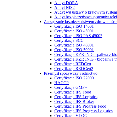
Audyt DORA
Audyt NIS2
Audyt wg ustawy o krajowym system
Audyt bezpieczeństwa systemów tel
Zarządzanie bezpieczeństwem zdrowia i śr
Certyfikacja ISO 14001
Certyfikacja ISO 45001
Certyfikacja ISO PAS 45005
Certyfikacja SCC
Certyfikacja ISO 46001
Certyfikacja ISO 50001
Certyfikacja KZR INiG - paliwa z bi
Certyfikacja KZR INiG - biopaliwa t
Certyfikacja REDCert
Certyfikacja REDCert2
Przemysł spożywczy i rolnictwo
Certyfikacja ISO 22000
HACCP
Certyfikacja GMP+
Certyfikacja IFS Food
Certyfikacja IFS Logistics
Certyfikacja IFS Broker
Certyfikacja IFS Progress Food
Certyfikacja IFS Progress Logistics
Certyfikacja VLOG