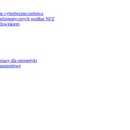
ie cyberbezpieczeństwa
einformatycznych według NFZ
odowiskiem
omasy dla energetyki
ransportowe