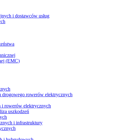
yjnych i dostawców usług
ych
zeństwa
hnicznej
nej (EMC)
znych
u drogowego rowerów elektrycznych
 i rowerów elektrycznych
liza uszkodzeń
nych
nych i infrastruktury
rycznych
ch i hybrydowych