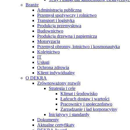
Branże
Administracja publiczna
Przemysł spożywczy i rolnictwo
Transport i logistyka
Produkcja przemysłowa
Budownictwo
Produkcja drzewna i papiernicza
Motoryzacja
Przemysł obronny, lotnictwo i kosmonautyka
Kolejnictwo
IT
Usługi
Ochrona zdrowia
Klient indywidualny
O DEKRA
Zrównoważony rozwój
Strategia i cele
Klimat i środowisko
Łańcuch dostaw i wartości
Pracownicy i społeczeństwo
Zarządzanie i ład korporacyjny
Inicjatywy i standardy
Dokumenty
Aktualne certyfikaty