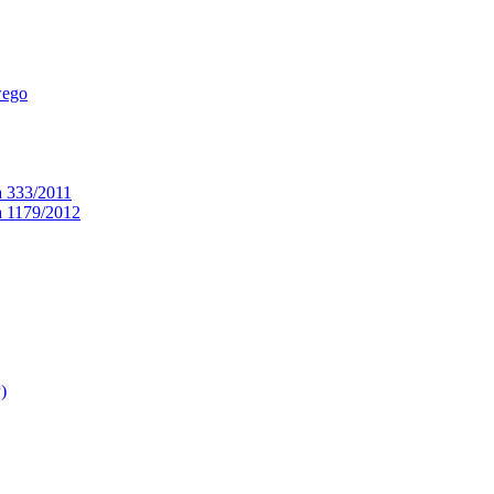
wego
a 333/2011
a 1179/2012
)