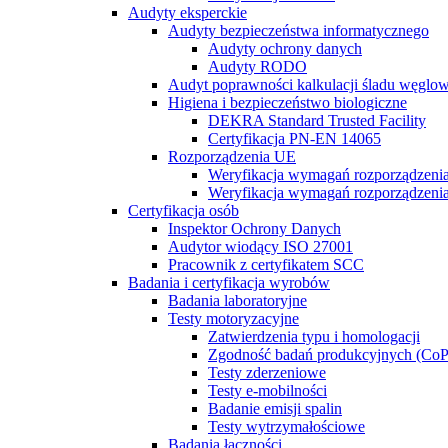
Audyty eksperckie
Audyty bezpieczeństwa informatycznego
Audyty ochrony danych
Audyty RODO
Audyt poprawności kalkulacji śladu węglo
Higiena i bezpieczeństwo biologiczne
DEKRA Standard Trusted Facility
Certyfikacja PN-EN 14065
Rozporządzenia UE
Weryfikacja wymagań rozporządzeni
Weryfikacja wymagań rozporządzeni
Certyfikacja osób
Inspektor Ochrony Danych
Audytor wiodący ISO 27001
Pracownik z certyfikatem SCC
Badania i certyfikacja wyrobów
Badania laboratoryjne
Testy motoryzacyjne
Zatwierdzenia typu i homologacji
Zgodność badań produkcyjnych (CoP
Testy zderzeniowe
Testy e-mobilności
Badanie emisji spalin
Testy wytrzymałościowe
Badania łączności