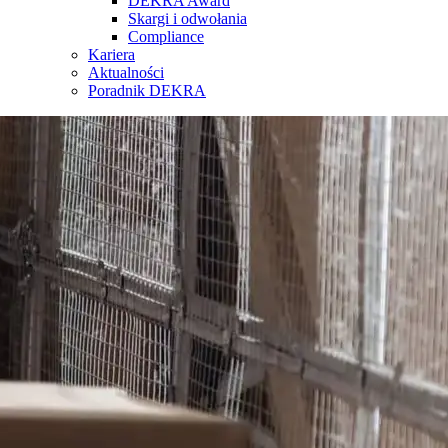
DEKRA Award
Skargi i odwołania
Compliance
Kariera
Aktualności
Poradnik DEKRA