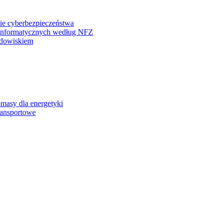
ie cyberbezpieczeństwa
einformatycznych według NFZ
odowiskiem
omasy dla energetyki
ransportowe