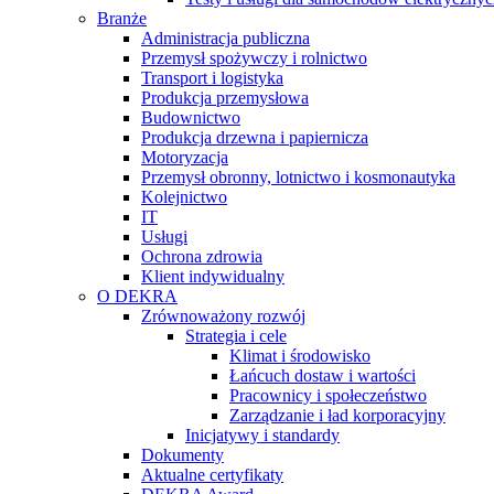
Branże
Administracja publiczna
Przemysł spożywczy i rolnictwo
Transport i logistyka
Produkcja przemysłowa
Budownictwo
Produkcja drzewna i papiernicza
Motoryzacja
Przemysł obronny, lotnictwo i kosmonautyka
Kolejnictwo
IT
Usługi
Ochrona zdrowia
Klient indywidualny
O DEKRA
Zrównoważony rozwój
Strategia i cele
Klimat i środowisko
Łańcuch dostaw i wartości
Pracownicy i społeczeństwo
Zarządzanie i ład korporacyjny
Inicjatywy i standardy
Dokumenty
Aktualne certyfikaty