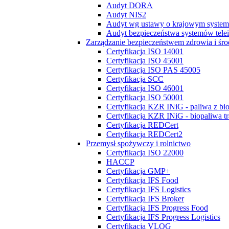
Audyt DORA
Audyt NIS2
Audyt wg ustawy o krajowym system
Audyt bezpieczeństwa systemów tel
Zarządzanie bezpieczeństwem zdrowia i śr
Certyfikacja ISO 14001
Certyfikacja ISO 45001
Certyfikacja ISO PAS 45005
Certyfikacja SCC
Certyfikacja ISO 46001
Certyfikacja ISO 50001
Certyfikacja KZR INiG - paliwa z bi
Certyfikacja KZR INiG - biopaliwa t
Certyfikacja REDCert
Certyfikacja REDCert2
Przemysł spożywczy i rolnictwo
Certyfikacja ISO 22000
HACCP
Certyfikacja GMP+
Certyfikacja IFS Food
Certyfikacja IFS Logistics
Certyfikacja IFS Broker
Certyfikacja IFS Progress Food
Certyfikacja IFS Progress Logistics
Certyfikacja VLOG