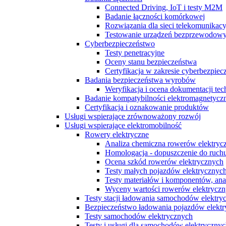
Connected Driving, IoT i testy M2M
Badanie łączności komórkowej
Rozwiązania dla sieci telekomunikac
Testowanie urządzeń bezprzewodow
Cyberbezpieczeństwo
Testy penetracyjne
Oceny stanu bezpieczeństwa
Certyfikacja w zakresie cyberbezpiec
Badania bezpieczeństwa wyrobów
Weryfikacja i ocena dokumentacji tec
Badanie kompatybilności elektromagnetycz
Certyfikacja i oznakowanie produktów
Usługi wspierające zrównoważony rozwój
Usługi wspierające elektromobilność
Rowery elektryczne
Analiza chemiczna rowerów elektryc
Homologacja - dopuszczenie do ruch
Ocena szkód rowerów elektrycznych
Testy małych pojazdów elektrycznych
Testy materiałów i komponentów, ana
Wyceny wartości rowerów elektrycz
Testy stacji ładowania samochodów elektrycz
Bezpieczeństwo ładowania pojazdów elekt
Testy samochodów elektrycznych
Testy i usługi dla samochodów elektryczny