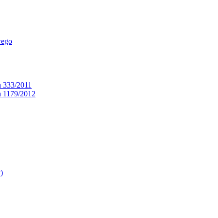
wego
a 333/2011
a 1179/2012
)