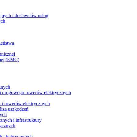
yjnych i dostawców usług
ych
zeństwa
hnicznej
nej (EMC)
znych
u drogowego rowerów elektrycznych
 i rowerów elektrycznych
liza uszkodzeń
nych
nych i infrastruktury
rycznych
ch i hybrydowych