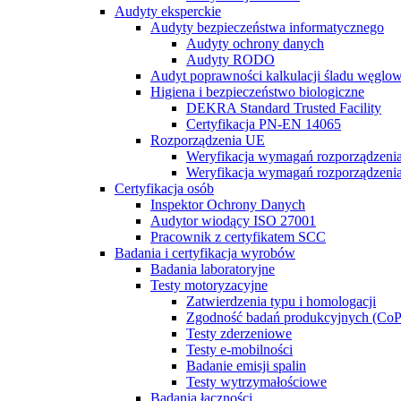
Audyty eksperckie
Audyty bezpieczeństwa informatycznego
Audyty ochrony danych
Audyty RODO
Audyt poprawności kalkulacji śladu węglo
Higiena i bezpieczeństwo biologiczne
DEKRA Standard Trusted Facility
Certyfikacja PN-EN 14065
Rozporządzenia UE
Weryfikacja wymagań rozporządzeni
Weryfikacja wymagań rozporządzeni
Certyfikacja osób
Inspektor Ochrony Danych
Audytor wiodący ISO 27001
Pracownik z certyfikatem SCC
Badania i certyfikacja wyrobów
Badania laboratoryjne
Testy motoryzacyjne
Zatwierdzenia typu i homologacji
Zgodność badań produkcyjnych (CoP
Testy zderzeniowe
Testy e-mobilności
Badanie emisji spalin
Testy wytrzymałościowe
Badania łączności