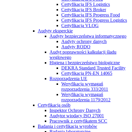
Certyfikacja IFS Logistics
Certyfikacja IFS Broker
Certyfikacja IFS Progress Food
Certyfikacja IFS Progress Logistics
Certyfikacja VLOG
Audyty eksperckie
Audyty bezpieczeństwa informatycznego
Audyty ochrony danych
Audyty RODO
Audyt poprawności kalkulacji śladu
węglowego
Higiena i bezpieczeństwo biologiczne
DEKRA Standard Trusted Facility
Certyfikacja PN-EN 14065
Rozporządzenia UE
Weryfikacja wymagań
rozporządzenia 333/2011
Weryfikacja wymagań
rozporządzenia 1179/2012
Certyfikacja osób
Inspektor Ochrony Danych
Audytor wiodący ISO 27001
Pracownik z certyfikatem SCC
Badania i certyfikacja wyrobów
Badania laboratoryjne