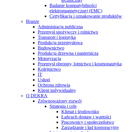
technicznej
Badanie kompatybilności
elektromagnetycznej (EMC)
Certyfikacja i oznakowanie produktów
Branże
Administracja publiczna
Przemysł spożywczy i rolnictwo
Transport i logistyka
Produkcja przemysłowa
Budownictwo
Produkcja drzewna i papiernicza
Motoryzacja
Przemysł obronny, lotnictwo i kosmonautyka
Kolejnictwo
IT
Usługi
Ochrona zdrowia
Klient indywidualny
O DEKRA
Zrównoważony rozwój
Strategia i cele
Klimat i środowisko
Łańcuch dostaw i wartości
Pracownicy i społeczeństwo
Zarządzanie i ład korporacyjny