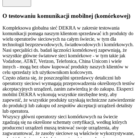
O testowaniu komunikacji mobilnej (komórkowej)
Kompleksowa globalna sieć DEKRA w zakresie testowania
komunikacji pomaga naszym klientom sprzedawać ich produkty do
wielu operatorów sieciowych na całym świecie, w tym dla
technologii bezprzewodowych, światłowodowych i komórkowych.
Nasi specjaliści ds. badań łączności komórkowej zapewniają, że
wszystkie główne światowe sieci komórkowe - w tym takie jak
Vodafone, AT&T, Verizon, Telefonica, China Unicom i wiele
innych - mogą bez obaw kupować produkty naszych klientów w
celu sprzedaży ich użytkownikom końcowym.
Często zdarza się, że poszczególni sprzedawcy detaliczni lub
operatorzy sieciowi wymagają przeprowadzenia określonych testów
akceptacyjnych urządzeń, zanim zatwierdzą je do zakupu. Eksperci
mobilni DEKRA wykonują wszystkie niezbędne testy, aby
zapewnić, że wszystkie produkty uzyskają techniczne zatwierdzenie
do produkcji lub zakupu od zespołów akceptacji urządzeń detalisty
lub operatora.
Wszyscy główni operatorzy sieci komórkowych na świecie
zgadzają się na określone schematy certyfikacji, według których
producenci urządzeń muszą testować swoje urządzenia, aby
zagwarantować, że zasoby sieciowe są właściwie wykorzystywane,