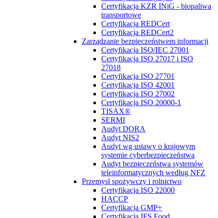
Certyfikacja KZR INiG - biopaliwa
transportowe
Certyfikacja REDCert
Certyfikacja REDCert2
Zarządzanie bezpieczeństwem informacji
Certyfikacja ISO/IEC 27001
Certyfikacja ISO 27017 i ISO
27018
Certyfikacja ISO 27701
Certyfikacja ISO 42001
Certyfikacja ISO 27002
Certyfikacja ISO 20000-1
TISAX®
SERMI
Audyt DORA
Audyt NIS2
Audyt wg ustawy o krajowym
systemie cyberbezpieczeństwa
Audyt bezpieczeństwa systemów
teleinformatycznych według NFZ
Przemysł spożywczy i rolnictwo
Certyfikacja ISO 22000
HACCP
Certyfikacja GMP+
Certyfikacja IFS Food