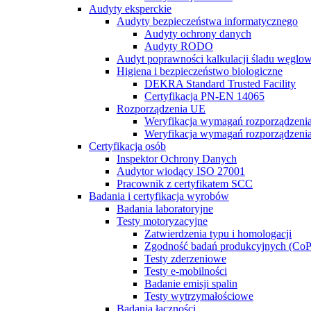
Audyty eksperckie
Audyty bezpieczeństwa informatycznego
Audyty ochrony danych
Audyty RODO
Audyt poprawności kalkulacji śladu węglo
Higiena i bezpieczeństwo biologiczne
DEKRA Standard Trusted Facility
Certyfikacja PN-EN 14065
Rozporządzenia UE
Weryfikacja wymagań rozporządzeni
Weryfikacja wymagań rozporządzeni
Certyfikacja osób
Inspektor Ochrony Danych
Audytor wiodący ISO 27001
Pracownik z certyfikatem SCC
Badania i certyfikacja wyrobów
Badania laboratoryjne
Testy motoryzacyjne
Zatwierdzenia typu i homologacji
Zgodność badań produkcyjnych (CoP
Testy zderzeniowe
Testy e-mobilności
Badanie emisji spalin
Testy wytrzymałościowe
Badania łączności