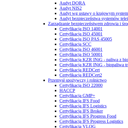
Audyt DORA
Audyt NIS2
Audyt wg ustawy o krajowym system
Audyt bezpieczeństwa systemów tel
Zarządzanie bezpieczeństwem zdrowia i śr
Certyfikacja ISO 14001
Certyfikacja ISO 45001
Certyfikacja ISO PAS 45005
Certyfikacja SCC
Certyfikacja ISO 46001
Certyfikacja ISO 50001
Certyfikacja KZR INiG - paliwa z bi
Certyfikacja KZR INiG - biopaliwa t
Certyfikacja REDCert
Certyfikacja REDCert2
Przemysł spożywczy i rolnictwo
Certyfikacja ISO 22000
HACCP
Certyfikacja GMP+
Certyfikacja IFS Food
Certyfikacja IFS Logistics
Certyfikacja IFS Broker
Certyfikacja IFS Progress Food
Certyfikacja IFS Progress Logistics
Certyfikacja VLOG