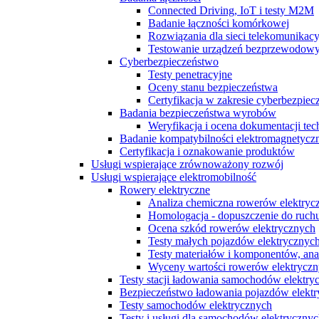
Connected Driving, IoT i testy M2M
Badanie łączności komórkowej
Rozwiązania dla sieci telekomunikac
Testowanie urządzeń bezprzewodow
Cyberbezpieczeństwo
Testy penetracyjne
Oceny stanu bezpieczeństwa
Certyfikacja w zakresie cyberbezpiec
Badania bezpieczeństwa wyrobów
Weryfikacja i ocena dokumentacji tec
Badanie kompatybilności elektromagnetycz
Certyfikacja i oznakowanie produktów
Usługi wspierające zrównoważony rozwój
Usługi wspierające elektromobilność
Rowery elektryczne
Analiza chemiczna rowerów elektryc
Homologacja - dopuszczenie do ruch
Ocena szkód rowerów elektrycznych
Testy małych pojazdów elektrycznych
Testy materiałów i komponentów, ana
Wyceny wartości rowerów elektrycz
Testy stacji ładowania samochodów elektrycz
Bezpieczeństwo ładowania pojazdów elekt
Testy samochodów elektrycznych
Testy i usługi dla samochodów elektryczny