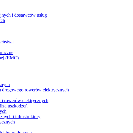
yjnych i dostawców usług
ych
zeństwa
hnicznej
nej (EMC)
znych
u drogowego rowerów elektrycznych
 i rowerów elektrycznych
liza uszkodzeń
nych
nych i infrastruktury
rycznych
ch i hybrydowych