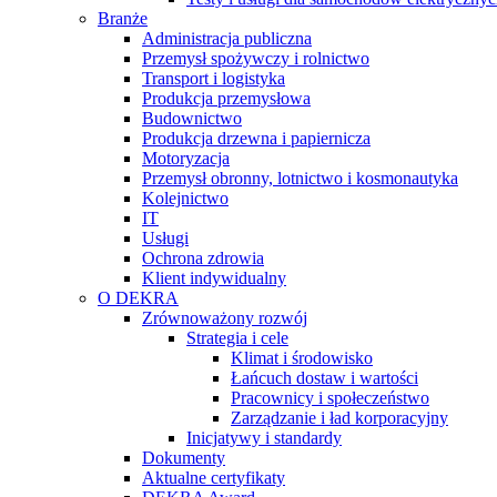
Branże
Administracja publiczna
Przemysł spożywczy i rolnictwo
Transport i logistyka
Produkcja przemysłowa
Budownictwo
Produkcja drzewna i papiernicza
Motoryzacja
Przemysł obronny, lotnictwo i kosmonautyka
Kolejnictwo
IT
Usługi
Ochrona zdrowia
Klient indywidualny
O DEKRA
Zrównoważony rozwój
Strategia i cele
Klimat i środowisko
Łańcuch dostaw i wartości
Pracownicy i społeczeństwo
Zarządzanie i ład korporacyjny
Inicjatywy i standardy
Dokumenty
Aktualne certyfikaty