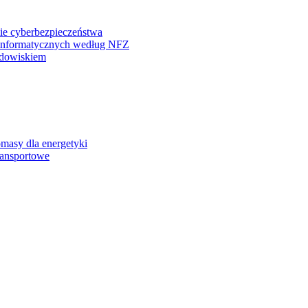
ie cyberbezpieczeństwa
einformatycznych według NFZ
odowiskiem
omasy dla energetyki
ransportowe