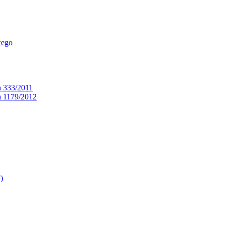
wego
a 333/2011
a 1179/2012
)