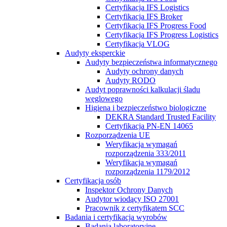
Certyfikacja IFS Logistics
Certyfikacja IFS Broker
Certyfikacja IFS Progress Food
Certyfikacja IFS Progress Logistics
Certyfikacja VLOG
Audyty eksperckie
Audyty bezpieczeństwa informatycznego
Audyty ochrony danych
Audyty RODO
Audyt poprawności kalkulacji śladu
węglowego
Higiena i bezpieczeństwo biologiczne
DEKRA Standard Trusted Facility
Certyfikacja PN-EN 14065
Rozporządzenia UE
Weryfikacja wymagań
rozporządzenia 333/2011
Weryfikacja wymagań
rozporządzenia 1179/2012
Certyfikacja osób
Inspektor Ochrony Danych
Audytor wiodący ISO 27001
Pracownik z certyfikatem SCC
Badania i certyfikacja wyrobów
Badania laboratoryjne