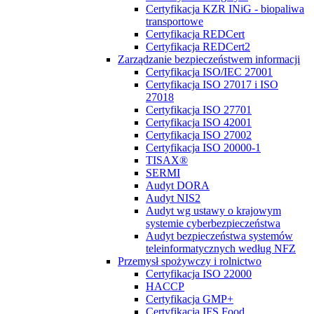
Certyfikacja KZR INiG - biopaliwa
transportowe
Certyfikacja REDCert
Certyfikacja REDCert2
Zarządzanie bezpieczeństwem informacji
Certyfikacja ISO/IEC 27001
Certyfikacja ISO 27017 i ISO
27018
Certyfikacja ISO 27701
Certyfikacja ISO 42001
Certyfikacja ISO 27002
Certyfikacja ISO 20000-1
TISAX®
SERMI
Audyt DORA
Audyt NIS2
Audyt wg ustawy o krajowym
systemie cyberbezpieczeństwa
Audyt bezpieczeństwa systemów
teleinformatycznych według NFZ
Przemysł spożywczy i rolnictwo
Certyfikacja ISO 22000
HACCP
Certyfikacja GMP+
Certyfikacja IFS Food