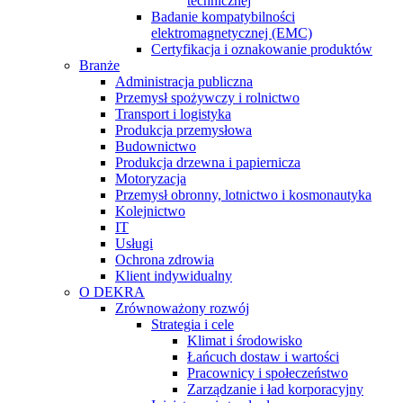
technicznej
Badanie kompatybilności
elektromagnetycznej (EMC)
Certyfikacja i oznakowanie produktów
Branże
Administracja publiczna
Przemysł spożywczy i rolnictwo
Transport i logistyka
Produkcja przemysłowa
Budownictwo
Produkcja drzewna i papiernicza
Motoryzacja
Przemysł obronny, lotnictwo i kosmonautyka
Kolejnictwo
IT
Usługi
Ochrona zdrowia
Klient indywidualny
O DEKRA
Zrównoważony rozwój
Strategia i cele
Klimat i środowisko
Łańcuch dostaw i wartości
Pracownicy i społeczeństwo
Zarządzanie i ład korporacyjny