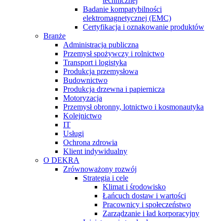
technicznej
Badanie kompatybilności
elektromagnetycznej (EMC)
Certyfikacja i oznakowanie produktów
Branże
Administracja publiczna
Przemysł spożywczy i rolnictwo
Transport i logistyka
Produkcja przemysłowa
Budownictwo
Produkcja drzewna i papiernicza
Motoryzacja
Przemysł obronny, lotnictwo i kosmonautyka
Kolejnictwo
IT
Usługi
Ochrona zdrowia
Klient indywidualny
O DEKRA
Zrównoważony rozwój
Strategia i cele
Klimat i środowisko
Łańcuch dostaw i wartości
Pracownicy i społeczeństwo
Zarządzanie i ład korporacyjny