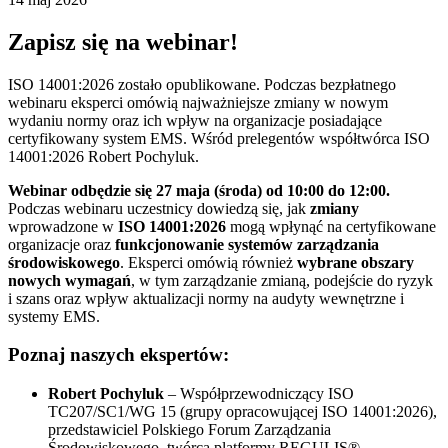
Zapisz się na webinar!
ISO 14001:2026 zostało opublikowane. Podczas bezpłatnego
webinaru eksperci omówią najważniejsze zmiany w nowym
wydaniu normy oraz ich wpływ na organizacje posiadające
certyfikowany system EMS. Wśród prelegentów współtwórca ISO
14001:2026 Robert Pochyluk.
Webinar odbędzie się 27 maja (środa) od 10:00 do 12:00.
Podczas webinaru uczestnicy dowiedzą się, jak
zmiany
wprowadzone w
ISO 14001:2026
mogą wpłynąć na certyfikowane
organizacje oraz
funkcjonowanie systemów zarządzania
środowiskowego
. Eksperci omówią również
wybrane obszary
nowych wymagań
, w tym zarządzanie zmianą, podejście do ryzyk
i szans oraz wpływ aktualizacji normy na audyty wewnętrzne i
systemy EMS.
Poznaj naszych ekspertów:
Robert Pochyluk
– Współprzewodniczący ISO
TC207/SC1/WG 15 (grupy opracowującej ISO 14001:2026),
przedstawiciel Polskiego Forum Zarządzania
Środowiskowego, twórca platformy REGULIS®