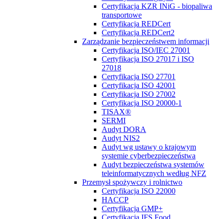
Certyfikacja KZR INiG - biopaliwa
transportowe
Certyfikacja REDCert
Certyfikacja REDCert2
Zarządzanie bezpieczeństwem informacji
Certyfikacja ISO/IEC 27001
Certyfikacja ISO 27017 i ISO
27018
Certyfikacja ISO 27701
Certyfikacja ISO 42001
Certyfikacja ISO 27002
Certyfikacja ISO 20000-1
TISAX®
SERMI
Audyt DORA
Audyt NIS2
Audyt wg ustawy o krajowym
systemie cyberbezpieczeństwa
Audyt bezpieczeństwa systemów
teleinformatycznych według NFZ
Przemysł spożywczy i rolnictwo
Certyfikacja ISO 22000
HACCP
Certyfikacja GMP+
Certyfikacja IFS Food