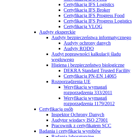
Certyfikacja IFS Logistics
Certyfikacja IFS Broker
Certyfikacja IFS Progress Food
Certyfikacja IFS Progress Logistics
Certyfikacja VLOG
Audyty eksperckie
Audyty bezpieczeństwa informatycznego
Audyty ochrony danych
Audyty RODO
Audyt poprawności kalkulacji śladu
węglowego
Higiena i bezpieczeństwo biologiczne
DEKRA Standard Trusted Facility
Certyfikacja PN-EN 14065
Rozporządzenia UE
Weryfikacja wymagań
rozporządzenia 333/2011
Weryfikacja wymagań
rozporządzenia 1179/2012
Certyfikacja osób
Inspektor Ochrony Danych
Audytor wiodący ISO 27001
Pracownik z certyfikatem SCC
Badania i certyfikacja wyrobów
Badania laboratoryjne