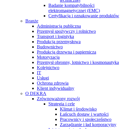
technicznej
Badanie kompatybilności
elektromagnetycznej (EMC)
Certyfikacja i oznakowanie produktów
Branże
Administracja publiczna
Przemysł spożywczy i rolnictwo
Transport i logistyka
Produkcja przemysłowa
Budownictwo
Produkcja drzewna i papiernicza
Motoryzacja
Przemysł obronny, lotnictwo i kosmonautyka
Kolejnictwo
IT
Usługi
Ochrona zdrowia
Klient indywidualny
O DEKRA
Zrównoważony rozwój
Strategia i cele
Klimat i środowisko
Łańcuch dostaw i wartości
Pracownicy i społeczeństwo
Zarządzanie i ład korporacyjny