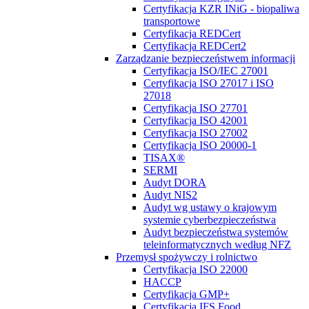
Certyfikacja KZR INiG - biopaliwa
transportowe
Certyfikacja REDCert
Certyfikacja REDCert2
Zarządzanie bezpieczeństwem informacji
Certyfikacja ISO/IEC 27001
Certyfikacja ISO 27017 i ISO
27018
Certyfikacja ISO 27701
Certyfikacja ISO 42001
Certyfikacja ISO 27002
Certyfikacja ISO 20000-1
TISAX®
SERMI
Audyt DORA
Audyt NIS2
Audyt wg ustawy o krajowym
systemie cyberbezpieczeństwa
Audyt bezpieczeństwa systemów
teleinformatycznych według NFZ
Przemysł spożywczy i rolnictwo
Certyfikacja ISO 22000
HACCP
Certyfikacja GMP+
Certyfikacja IFS Food