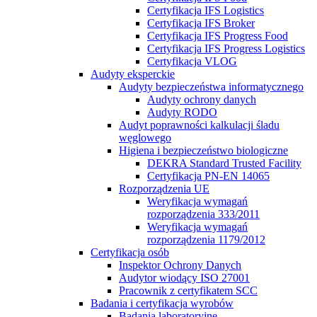
Certyfikacja IFS Logistics
Certyfikacja IFS Broker
Certyfikacja IFS Progress Food
Certyfikacja IFS Progress Logistics
Certyfikacja VLOG
Audyty eksperckie
Audyty bezpieczeństwa informatycznego
Audyty ochrony danych
Audyty RODO
Audyt poprawności kalkulacji śladu
węglowego
Higiena i bezpieczeństwo biologiczne
DEKRA Standard Trusted Facility
Certyfikacja PN-EN 14065
Rozporządzenia UE
Weryfikacja wymagań
rozporządzenia 333/2011
Weryfikacja wymagań
rozporządzenia 1179/2012
Certyfikacja osób
Inspektor Ochrony Danych
Audytor wiodący ISO 27001
Pracownik z certyfikatem SCC
Badania i certyfikacja wyrobów
Badania laboratoryjne